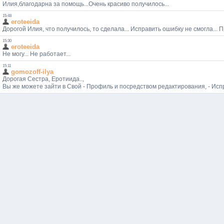
Илия,благодарна за помощь...Очень красиво получилось...
15:48
eroteeida
Дорогой Илия, что получилось, то сделала... Исправить ошибку не смогла... П
15:30
eroteeida
Не могу... Не работает...
15:11
gomozoff-ilya
Дорогая Сестра, Еротиида..,
Вы же можете зайти в Свой - Профиль и посредством редактирования, - Испр