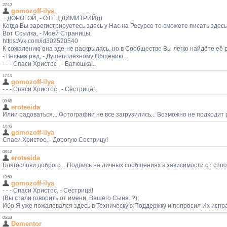
22:10
gomozoff-ilya
...ДОРОГОЙ, - ОТЕЦ ДИМИТРИЙ)))
Когда Вы зарегистрируетесь здесь у Нас на Ресурсе то сможете писать з
Вот Ссылка, - Моей Страницы:
https://vk.com/id302520540
К сожалению она зде-не раскрылась, но в Сообществе Вы легко найдёте её р
- Весьма рад, - Душеполезному Общению..,
- - - Спаси Христос , - Батюшка!..
17:14
gomozoff-ilya
- - - Спаси Христос , - Сестрица!..
08:46
eroteeida
Илии радоваться... Фотографии не все загрузились... Возможно не подходит 
14:46
gomozoff-ilya
Спаси Христос, - Дорогую Сестрицу!
08:12
eroteeida
Благослови доброго... Подпись на личных сообщениях в зависимости от спос
19:50
gomozoff-ilya
- - - Спаси Христос, - Сестрица!
(Вы стали говорить от имени, Вашего Сына..?);
Ибо Я уже пожаловался здесь в Техническую Поддержку и попросил Их испра
05:53
Dementor