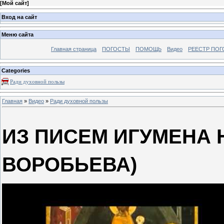
[
Мой сайт
]
Вход на сайт
Меню сайта
Главная страница
ПОГОСТЫ
ПОМОЩЬ
Видео
РЕЕСТР ПОГ
Categories
Ради духовной пользы
Главная
»
Видео
»
Ради духовной пользы
ИЗ ПИСЕМ ИГУМЕНА 
ВОРОБЬЕВА)