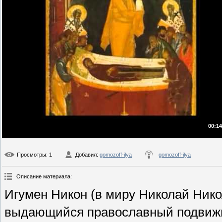
00:14
Просмотры
: 1
Добавил
:
gomozoff-ilya
gomozoff-ilya
Описание материала
:
Игумен Никон (в миру Николай Ник
выдающийся православный подвижни