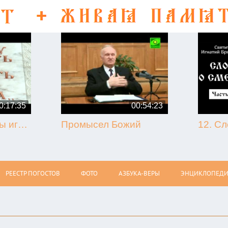
0:17:35
00:54:23
50-летие кончины игумена Никона (Воробьёва) (г. Гагарин, 2013.09.07)
Промысел Божий
РЕЕСТР ПОГОСТОВ
ФОТО
АЗБУКА-ВЕРЫ
ЭНЦИКЛОПЕДИ