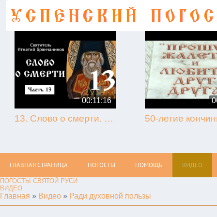
00:11:16
0
13. Слово о смерти. Игнатий Брянчанинов.
ГЛАВНАЯ СТРАНИЦА
ПОГОСТЫ
ПОМОЩЬ
ВИДЕО
ПОГОСТЫ СВЯТОЙ РУСИ
ВИДЕО
Главная
»
Видео
»
Ради духовной пользы