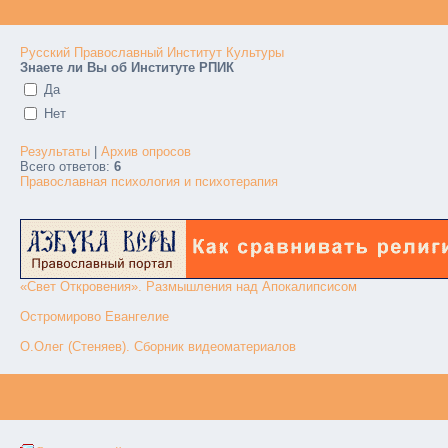
Русский Православный Институт Культуры
Знаете ли Вы об Институте РПИК
Да
Нет
Результаты
|
Архив опросов
Всего ответов:
6
Православная психология и психотерапия
«Свет Откровения». Размышления над Апокалипсисом
Остромирово Евангелие
О.Олег (Стеняев). Сборник видеоматериалов