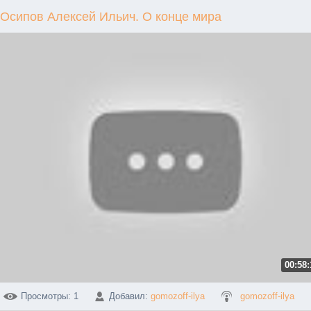
Осипов Алексей Ильич. О конце мира
00:58:
Просмотры
: 1
Добавил
:
gomozoff-ilya
gomozoff-ilya