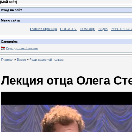
[
Мой сайт
]
Вход на сайт
Меню сайта
Главная страница
ПОГОСТЫ
ПОМОЩЬ
Видео
РЕЕСТР ПОГ
Categories
Ради духовной пользы
Главная
»
Видео
»
Ради духовной пользы
Лекция отца Олега Ст