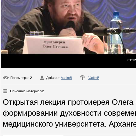
01:22
Просмотры
: 2
Добавил
:
VadimB
VadimB
Описание материала
:
Открытая лекция протоиерея Олега
формировании духовности современ
медицинского университета. Арханге