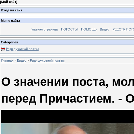
[
Мой сайт
]
Вход на сайт
Меню сайта
Главная страница
ПОГОСТЫ
ПОМОЩЬ
Видео
РЕЕСТР ПОГ
Categories
Ради духовной пользы
Главная
»
Видео
»
Ради духовной пользы
О значении поста, мо
перед Причастием. - 