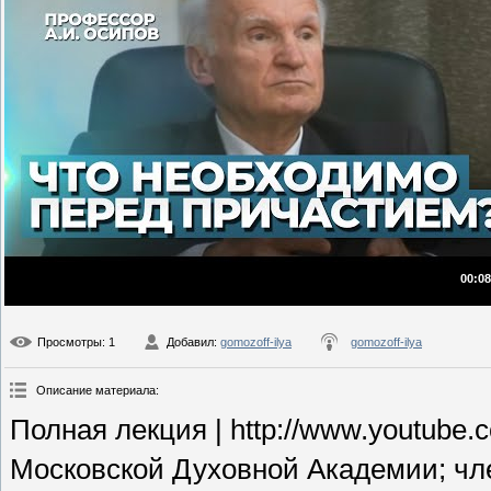
00:08
Просмотры
: 1
Добавил
:
gomozoff-ilya
gomozoff-ilya
Описание материала
:
Полная лекция | http://www.youtub
Московской Духовной Академии; чл