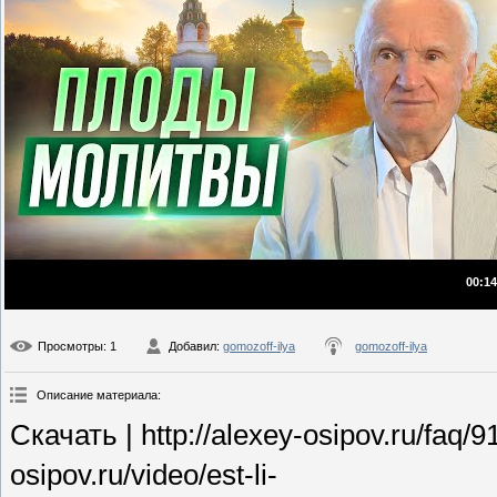
00:14
Просмотры
: 1
Добавил
:
gomozoff-ilya
gomozoff-ilya
Описание материала
:
Скачать | http://alexey-osipov.ru/faq/
osipov.ru/video/est-li-