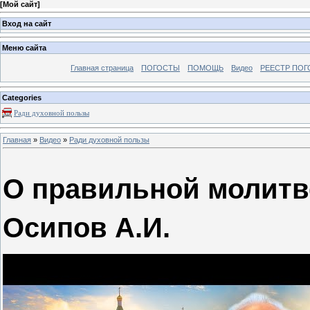
[
Мой сайт
]
Вход на сайт
Меню сайта
Главная страница
ПОГОСТЫ
ПОМОЩЬ
Видео
РЕЕСТР ПОГ
Categories
Ради духовной пользы
Главная
»
Видео
»
Ради духовной пользы
О правильной молитве
Осипов А.И.