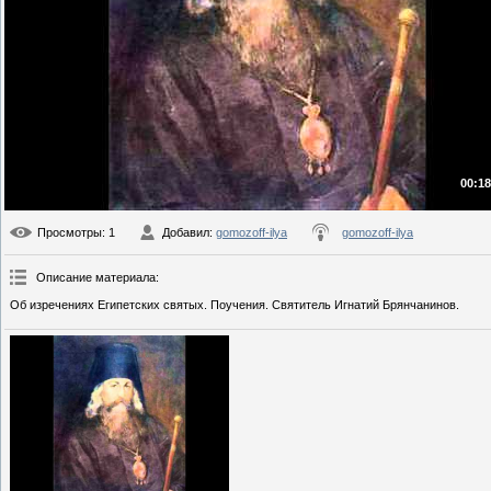
00:18
Просмотры
: 1
Добавил
:
gomozoff-ilya
gomozoff-ilya
Описание материала
:
Oб изpeчeнияx Eгипeтcкиx cвятыx. Поучения. Святитель Игнатий Брянчанинов.