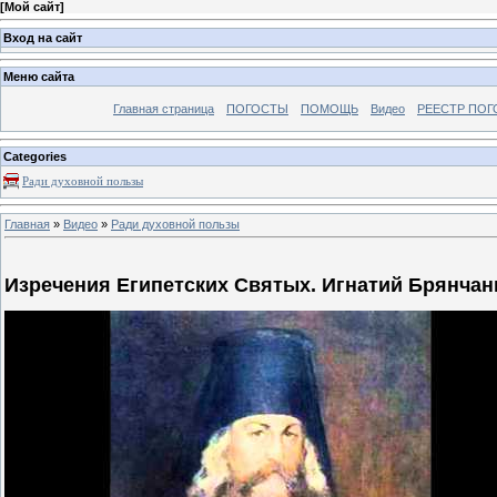
[
Мой сайт
]
Вход на сайт
Меню сайта
Главная страница
ПОГОСТЫ
ПОМОЩЬ
Видео
РЕЕСТР ПОГ
Categories
Ради духовной пользы
Главная
»
Видео
»
Ради духовной пользы
Изpeчeния Eгипeтcкиx Святыx. Игнатий Брянчан