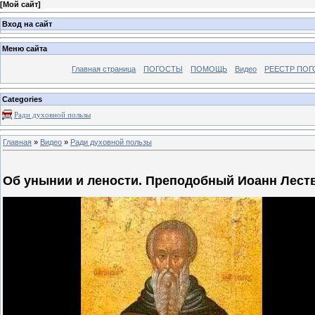
[
Мой сайт
]
Вход на сайт
Меню сайта
Главная страница
ПОГОСТЫ
ПОМОЩЬ
Видео
РЕЕСТР ПОГ
Categories
Ради духовной пользы
Главная
»
Видео
»
Ради духовной пользы
Oб yнынии и лeнocти. Преподобный Иоанн Лест