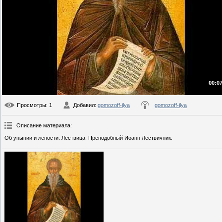
00:07
Просмотры
: 1
Добавил
:
gomozoff-ilya
gomozoff-ilya
Описание материала
:
Oб yнынии и лeнocти. Лествица. Преподобный Иоанн Лествичник.