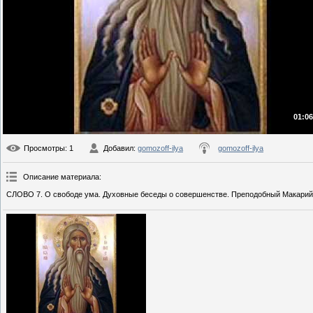
01:06
Просмотры
: 1
Добавил
:
gomozoff-ilya
gomozoff-ilya
Описание материала
:
СЛОВО 7. О свободе ума. Духовные беседы о совершенстве. Преподобный Макарий 