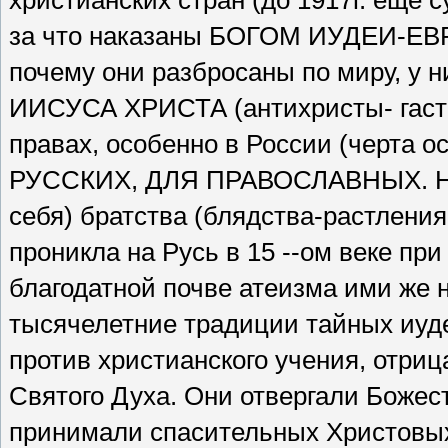
христианских стран (до 1917г. ещё 
за что наказаны БОГОМ ИУДЕИ-ЕВРЕ
почему они разбросаны по миру, у 
ИИСУСА ХРИСТА (антихристы- гаст
правах, особенно в России (черта 
РУССКИХ, ДЛЯ ПРАВОСЛАВНЫХ. Но е
себя) братства (блядства-растлени
проникла на Русь в 15 --ом веке при
благодатной почве атеизма ими же 
тысячелетние традиции тайных иуде
против христианского учения, отри
Святого Духа. Они отвергали Божес
принимали спасительных Христовых