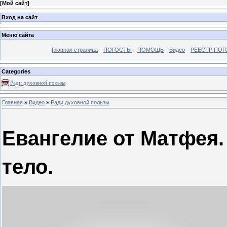
[
Мой сайт
]
Вход на сайт
Меню сайта
Главная страница
ПОГОСТЫ
ПОМОЩЬ
Видео
РЕЕСТР ПОГ
Categories
Ради духовной пользы
Главная
»
Видео
»
Ради духовной пользы
Евангелие от Матфея. 
тело.