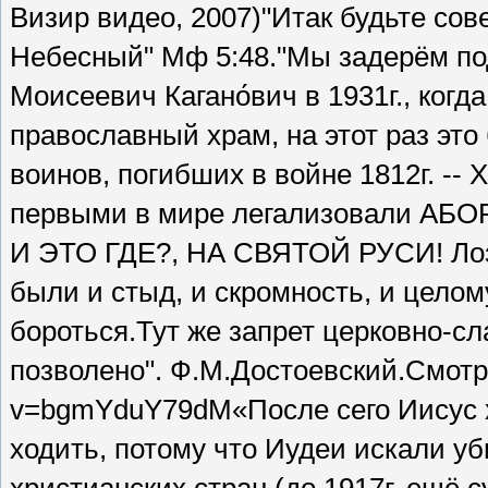
Визир видео, 2007)"Итак будьте со
Небесный" Мф 5:48."Мы задерём под
Моисеевич Кагано́вич в 1931г., ко
православный храм, на этот раз это
воинов, погибших в войне 1812г. --
первыми в мире легализовали АБОРТЫ
И ЭТО ГДЕ?, НА СВЯТОЙ РУСИ! Ло
были и стыд, и скромность, и цело
бороться.Тут же запрет церковно-сла
позволено". Ф.М.Достоевский.Смотре
v=bgmYduY79dM«После сего Иисус хо
ходить, потому что Иудеи искали уб