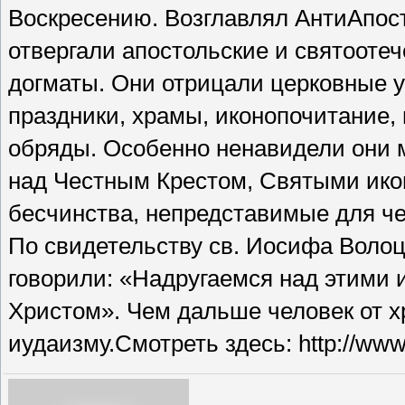
Воскресению. Возглавлял АнтиАпо
отвергали апостольские и святоотеч
догматы. Они отрицали церковные у
праздники, храмы, иконопочитание,
обряды. Особенно ненавидели они
над Честным Крестом, Святыми ик
бесчинства, непредставимые для че
По свидетельству св. Иосифа Волоц
говорили: «Надругаемся над этими 
Христом». Чем дальше человек от х
иудаизму.Смотреть здесь: http://ww