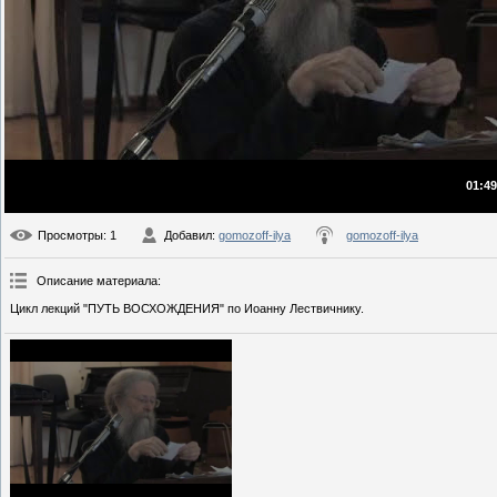
01:49
Просмотры
: 1
Добавил
:
gomozoff-ilya
gomozoff-ilya
Описание материала
:
Цикл лекций "ПУТЬ ВОСХОЖДЕНИЯ" по Иоанну Лествичнику.