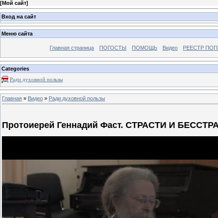
[
Мой сайт
]
Вход на сайт
Меню сайта
Главная страница
ПОГОСТЫ
ПОМОЩЬ
Видео
РЕЕСТР ПОГ
Categories
Ради духовной пользы
Главная
»
Видео
»
Ради духовной пользы
Протоиерей Геннадий Фаст. СТРАСТИ И БЕССТРАС