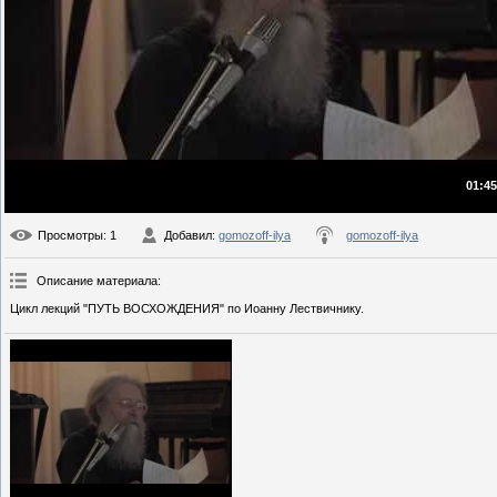
01:45
Просмотры
: 1
Добавил
:
gomozoff-ilya
gomozoff-ilya
Описание материала
:
Цикл лекций "ПУТЬ ВОСХОЖДЕНИЯ" по Иоанну Лествичнику.