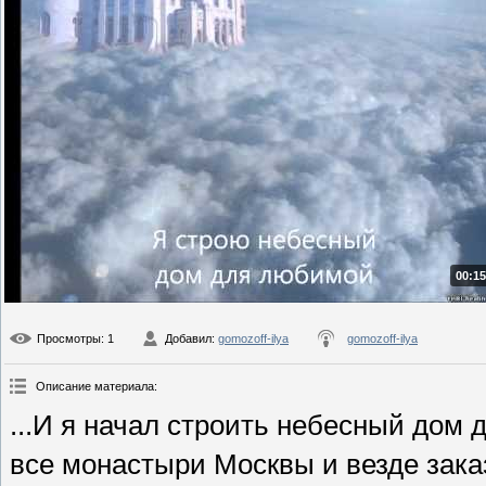
00:15
Просмотры
: 1
Добавил
:
gomozoff-ilya
gomozoff-ilya
Описание материала
:
...И я начал строить небесный дом
все монастыри Москвы и везде зака