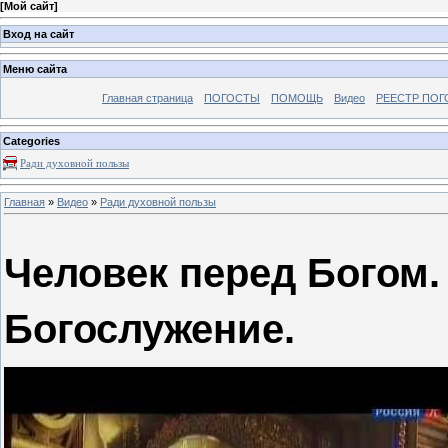
[
Мой сайт
]
Вход на сайт
Меню сайта
Главная страница
ПОГОСТЫ
ПОМОЩЬ
Видео
РЕЕСТР ПОГ
Categories
Ради духовной пользы
Главная
»
Видео
»
Ради духовной пользы
Человек перед Богом.
Богослужение.