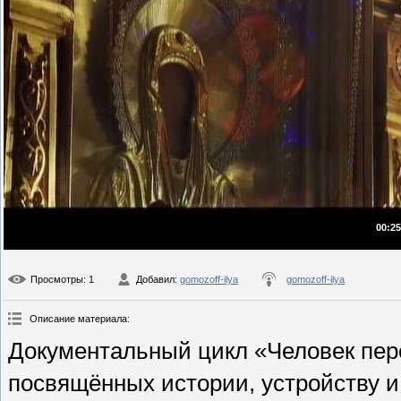
00:25
Просмотры
: 1
Добавил
:
gomozoff-ilya
gomozoff-ilya
Описание материала
:
Документальный цикл «Человек пере
посвящённых истории, устройству 