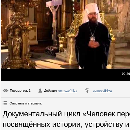
00:26
Просмотры
: 1
Добавил
:
gomozoff-ilya
gomozoff-ilya
Описание материала
:
Документальный цикл «Человек пере
посвящённых истории, устройству 