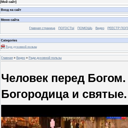
[
Мой сайт
]
Вход на сайт
Меню сайта
Главная страница
ПОГОСТЫ
ПОМОЩЬ
Видео
РЕЕСТР ПОГ
Categories
Ради духовной пользы
Главная
»
Видео
»
Ради духовной пользы
Человек перед Богом.
Богородица и святые.