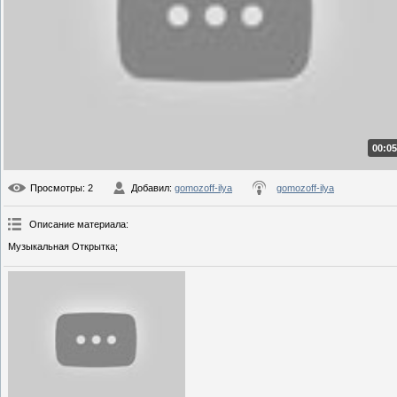
00:05
Просмотры
: 2
Добавил
:
gomozoff-ilya
gomozoff-ilya
Описание материала
:
Музыкальная Открытка;