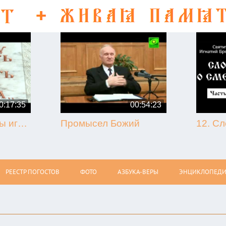
0:17:35
00:54:23
50-летие кончины игумена Никона (Воробьёва) (г. Гагарин, 2013.09.07)
Промысел Божий
РЕЕСТР ПОГОСТОВ
ФОТО
АЗБУКА-ВЕРЫ
ЭНЦИКЛОПЕДИ