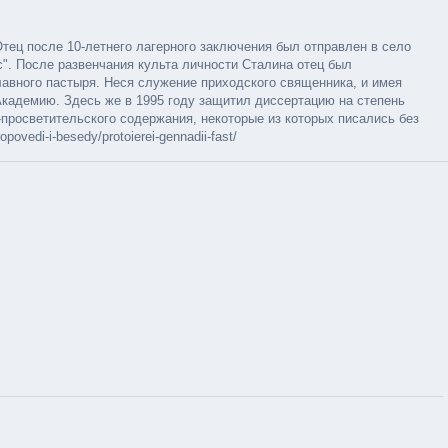
 Отец после 10-летнего лагерного заключения был отправлен в село
с". После развенчания культа личности Сталина отец был
лавного пастыря. Неся служение приходского священника, и имея
кадемию. Здесь же в 1995 году защитил диссертацию на степень
-просветительского содержания, некоторые из которых писались без
vedi-i-besedy/protoierei-gennadii-fast/