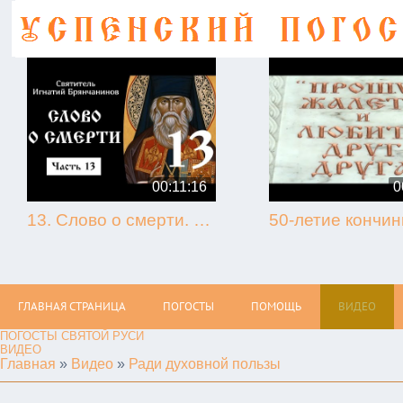
00:11:16
0
13. Слово о смерти. Игнатий Брянчанинов.
ГЛАВНАЯ СТРАНИЦА
ПОГОСТЫ
ПОМОЩЬ
ВИДЕО
ПОГОСТЫ СВЯТОЙ РУСИ
ВИДЕО
Главная
»
Видео
»
Ради духовной пользы