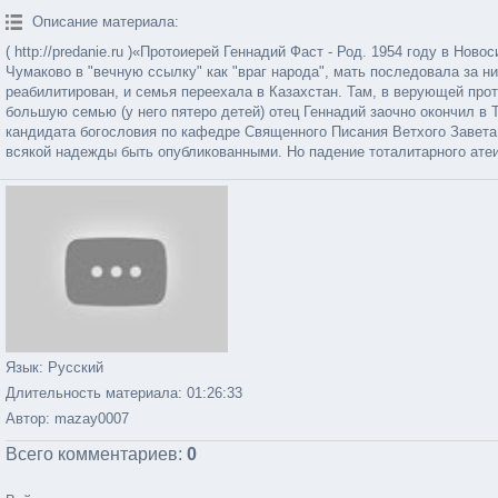
Описание материала
:
( http://predanie.ru )«Протоиерей Геннадий Фаст - Род. 1954 году в Н
Чумаково в "вечную ссылку" как "враг народа", мать последовала за н
реабилитирован, и семья переехала в Казахстан. Там, в верующей про
большую семью (у него пятеро детей) отец Геннадий заочно окончил 
кандидата богословия по кафедре Священного Писания Ветхого Завета. 
всякой надежды быть опубликованными. Но падение тоталитарного атеистиче
Язык
: Русский
Длительность материала
: 01:26:33
Автор
: mazay0007
Всего комментариев
:
0