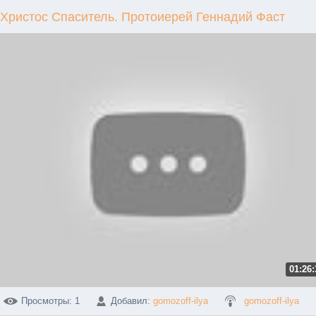
Христос Спаситель. Протоиерей Геннадий Фаст
01:26:
Просмотры
: 1
Добавил
:
gomozoff-ilya
gomozoff-ilya