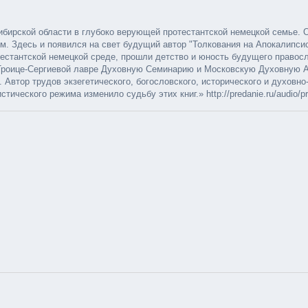
овосибирской области в глубоко верующей протестантской немецкой семье.
им. Здесь и появился на свет будущий автор "Толкования на Апокалипси
тестантской немецкой среде, прошли детство и юность будущего правос
в Троице-Сергиевой лавре Духовную Семинарию и Московскую Духовную А
Автор трудов экзегетического, богословского, исторического и духовно
ского режима изменило судьбу этих книг.» http://predanie.ru/audio/propo