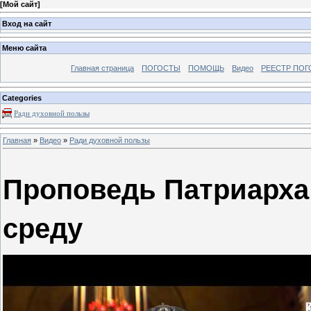
[
Мой сайт
]
Вход на сайт
Меню сайта
Главная страница
ПОГОСТЫ
ПОМОЩЬ
Видео
РЕЕСТР ПОГ
Categories
Ради духовной пользы
Главная
»
Видео
»
Ради духовной пользы
Проповедь Патриарха
среду