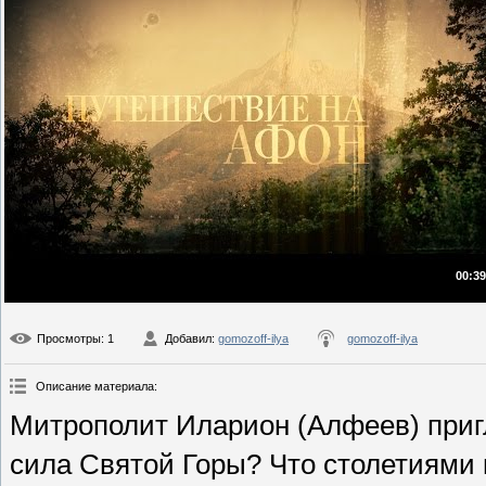
00:39
Просмотры
: 1
Добавил
:
gomozoff-ilya
gomozoff-ilya
Описание материала
:
Митрополит Иларион (Алфеев) приг
сила Святой Горы? Что столетиями 