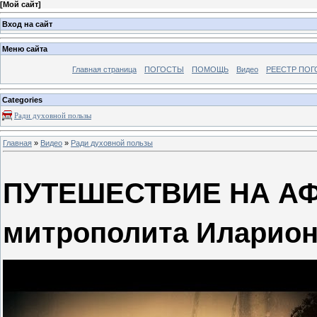
[
Мой сайт
]
Вход на сайт
Меню сайта
Главная страница
ПОГОСТЫ
ПОМОЩЬ
Видео
РЕЕСТР ПОГ
Categories
Ради духовной пользы
Главная
»
Видео
»
Ради духовной пользы
ПУТЕШЕСТВИЕ НА АФ
митрополита Иларион