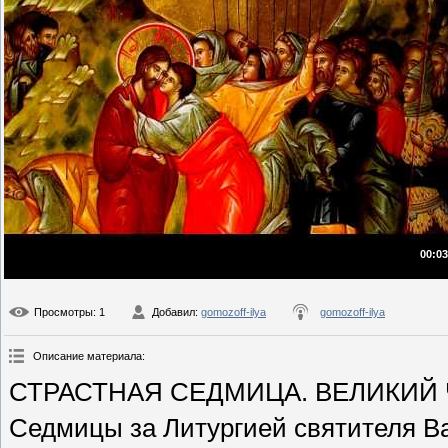
00:03
Просмотры
: 1
Добавил
:
gomozoff-ilya
gomozoff-ilya
Описание материала
:
СТРАСТНАЯ СЕДМИЦА. ВЕЛИКИЙ ЧЕТ
Седмицы за Литургией святителя В