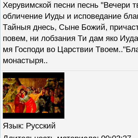
Херувимской песни песнь "Вечери тв
обличение Иуды и исповедание бла
Тайныя днесь, Сыне Божий, причаст
повем, ни лобзания Ти дам яко Иуда
мя Господи во Царствии Твоем.."Бл
монастыря..
Язык
: Русский