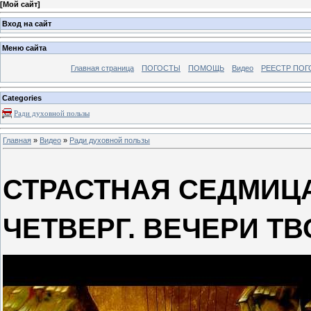
[
Мой сайт
]
Вход на сайт
Меню сайта
Главная страница
ПОГОСТЫ
ПОМОЩЬ
Видео
РЕЕСТР ПОГ
Categories
Ради духовной пользы
Главная
»
Видео
»
Ради духовной пользы
СТРАСТНАЯ СЕДМИЦА
ЧЕТВЕРГ. ВЕЧЕРИ Т