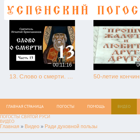
00:11:16
0
13. Слово о смерти. Игнатий Брянчанинов.
ГЛАВНАЯ СТРАНИЦА
ПОГОСТЫ
ПОМОЩЬ
ВИДЕО
ПОГОСТЫ СВЯТОЙ РУСИ
ВИДЕО
Главная
»
Видео
»
Ради духовной пользы