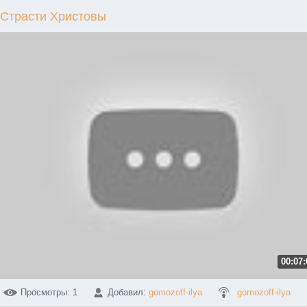
Страсти Христовы
00:07:
Просмотры
: 1
Добавил
:
gomozoff-ilya
gomozoff-ilya