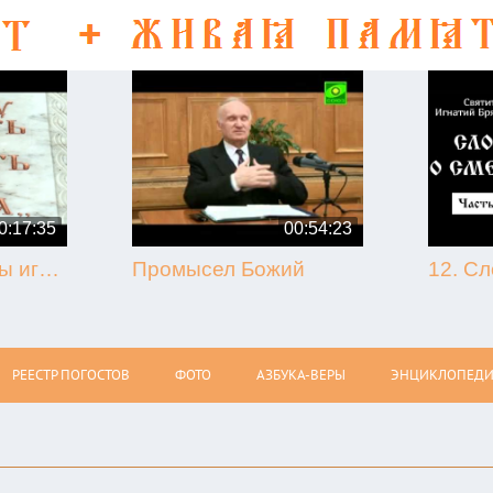
0:17:35
00:54:23
50-летие кончины игумена Никона (Воробьёва) (г. Гагарин, 2013.09.07)
Промысел Божий
РЕЕСТР ПОГОСТОВ
ФОТО
АЗБУКА-ВЕРЫ
ЭНЦИКЛОПЕДИ