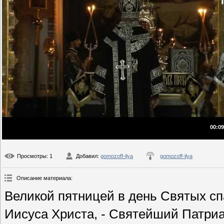
00:09
Просмотры
: 1
Добавил
:
gomozoff-ilya
gomozoff-ilya
Описание материала
:
Великой пятницей в день Святых с
Иисуса Христа, - Святейший Патриа