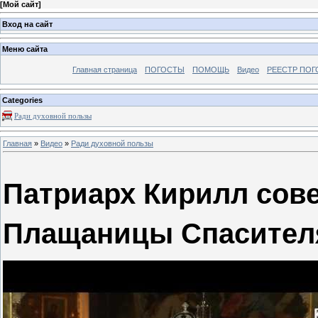
[
Мой сайт
]
Вход на сайт
Меню сайта
Главная страница
ПОГОСТЫ
ПОМОЩЬ
Видео
РЕЕСТР ПОГ
Categories
Ради духовной пользы
Главная
»
Видео
»
Ради духовной пользы
Патриарх Кирилл сов
Плащаницы Спасител