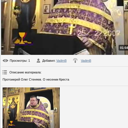
01:54
Просмотры
: 1
Добавил
:
VadimB
VadimB
Описание материала
:
Протоиерей Олег Стеняев. О несении Креста