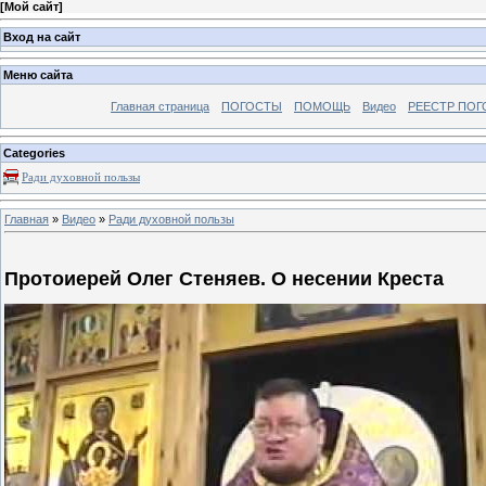
[
Мой сайт
]
Вход на сайт
Меню сайта
Главная страница
ПОГОСТЫ
ПОМОЩЬ
Видео
РЕЕСТР ПОГ
Categories
Ради духовной пользы
Главная
»
Видео
»
Ради духовной пользы
Протоиерей Олег Стеняев. О несении Креста