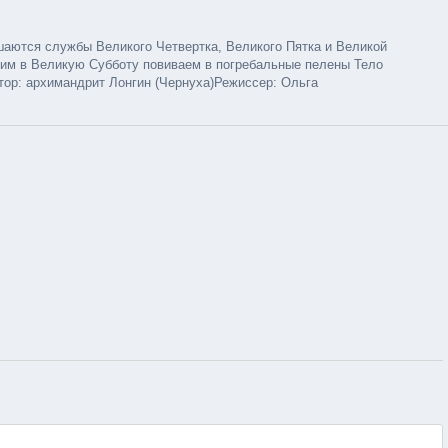
аются службы Великого Четвертка, Великого Пятка и Великой
им в Великую Субботу повиваем в погребальные пелены Тело
тор: архимандрит Лонгин (Чернуха)Режиссер: Ольга