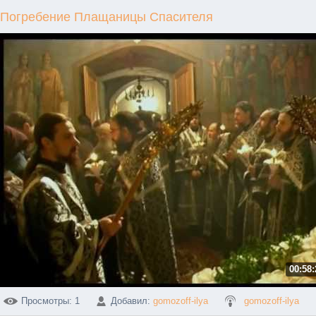
Погребение Плащаницы Спасителя
00:58:
Просмотры
: 1
Добавил
:
gomozoff-ilya
gomozoff-ilya