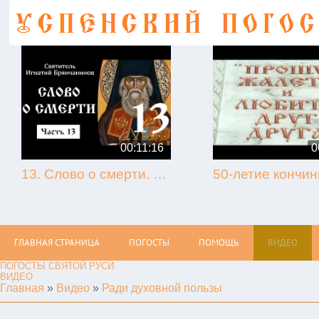
00:11:16
0
13. Слово о смерти. Игнатий Брянчанинов.
ГЛАВНАЯ СТРАНИЦА
ПОГОСТЫ
ПОМОЩЬ
ВИДЕО
ПОГОСТЫ СВЯТОЙ РУСИ
ВИДЕО
Главная
»
Видео
»
Ради духовной пользы