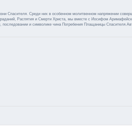
ни Спасителя. Среди них в особенном молитвенном напряжении соверш
траданий, Распятия и Смерти Христа, мы вместе с Иосифом Аримафейск
ии, последовании и символике чина Погребения Плащаницы Спасителя.Ав