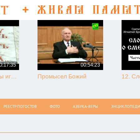
0:17:35
00:54:23
50-летие кончины игумена Никона (Воробьёва) (г. Гагарин, 2013.09.07)
Промысел Божий
РЕЕСТР ПОГОСТОВ
ФОТО
АЗБУКА-ВЕРЫ
ЭНЦИКЛОПЕДИ