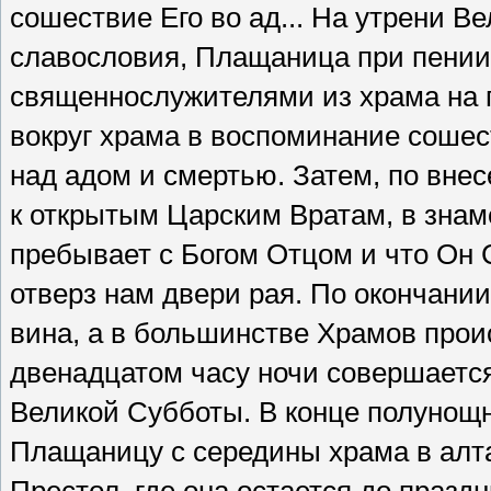
сошествие Его во ад... На утрени В
славословия, Плащаница при пении
священнослужителями из храма на г
вокруг храма в воспоминание сошес
над адом и смертью. Затем, по вне
к открытым Царским Вратам, в знам
пребывает с Богом Отцом и что Он
отверз нам двери рая. По окончани
вина, а в большинстве Храмов прои
двенадцатом часу ночи совершается
Великой Субботы. В конце полунощ
Плащаницу с середины храма в алта