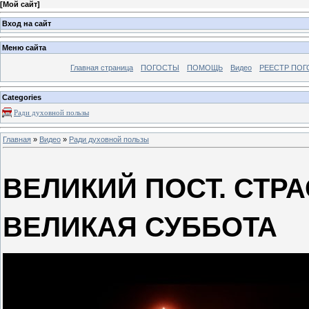
[
Мой сайт
]
Вход на сайт
Меню сайта
Главная страница
ПОГОСТЫ
ПОМОЩЬ
Видео
РЕЕСТР ПОГ
Categories
Ради духовной пользы
Главная
»
Видео
»
Ради духовной пользы
ВЕЛИКИЙ ПОСТ. СТР
ВЕЛИКАЯ СУББОТА