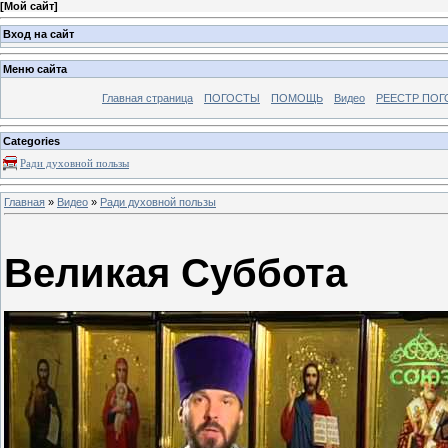
[
Мой сайт
]
Вход на сайт
Меню сайта
Главная страница
ПОГОСТЫ
ПОМОЩЬ
Видео
РЕЕСТР ПОГ
Categories
Ради духовной пользы
Главная
»
Видео
»
Ради духовной пользы
Великая Суббота