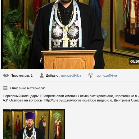
00:10
Просмотры
: 1
Добавил
:
gomozoff-ilya
gomozoff-ilya
Описание материала
:
Церковный календарь: 19 апреля свои именины отмечают христиане, нареченные в 
А.И.Осипова на вопросы: http://tv-soyuz.ru/vopros-otvetВсе видео с о. Дмитрием Смирн