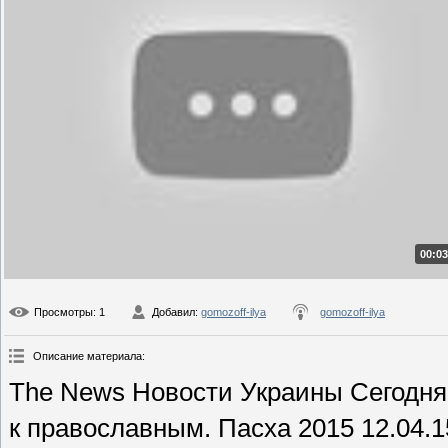
00:03
Просмотры
: 1
Добавил
:
gomozoff-ilya
gomozoff-ilya
Описание материала
:
The News Новости Украины Сегодн
к православным. Пасха 2015 12.04.1