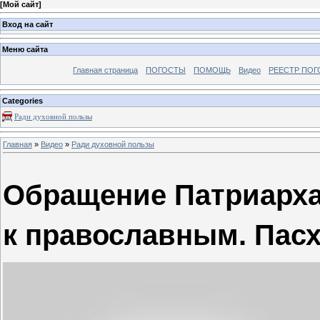
[
Мой сайт
]
Вход на сайт
Меню сайта
Главная страница
ПОГОСТЫ
ПОМОЩЬ
Видео
РЕЕСТР ПОГ
Categories
Ради духовной пользы
Главная
»
Видео
»
Ради духовной пользы
Обращение Патриарха
к православным. Пасха