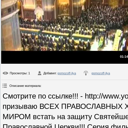
01:14
Просмотры
: 1
Добавил
:
gomozoff-ilya
gomozoff-ilya
Описание материала
:
Смотрите по ссылке!!! - http://www
призываю ВСЕХ ПРАВОСЛАВНЫХ Х
МИРОМ встать на защиту Святейшег
Православной Церкви!!! Серия филь