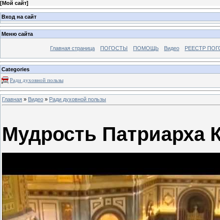
[
Мой сайт
]
Вход на сайт
Меню сайта
Главная страница
ПОГОСТЫ
ПОМОЩЬ
Видео
РЕЕСТР ПОГ
Categories
Ради духовной пользы
Главная
»
Видео
»
Ради духовной пользы
Мудрость Патриарха К