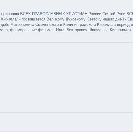
w-g - призываю ВСЕХ ПРАВОСЛАВНЫХ ХРИСТИАН России-Святой Руси ВС
 Кирилла" - посвящается Великому Духовному Светочу наших дней - С
лита Смоленского и Калининградского Кирилла в период до- 2001 г. ---------------
иала, формирование фильма - Илья Викторович Швачуновг. Кисловодск -