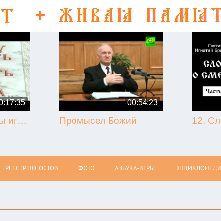
0:17:35
00:54:23
50-летие кончины игумена Никона (Воробьёва) (г. Гагарин, 2013.09.07)
Промысел Божий
РЕЕСТР ПОГОСТОВ
ФОТО
АЗБУКА-ВЕРЫ
ЭНЦИКЛОПЕДИ