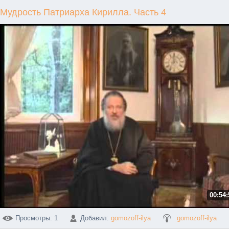
Мудрость Патриарха Кирилла. Часть 4
00:54:
Просмотры
: 1
Добавил
:
gomozoff-ilya
gomozoff-ilya