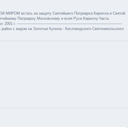
ЕМ МИРОМ встать на защиту Святейшего Патриарха Кирилла и Святой
вятейшему Патриарху Московскому и всея Руси Кириллу.Часть
-----------------------------------------------------------------------------
 район с видом на Золотые Купола - Кисловодского Святоникольского