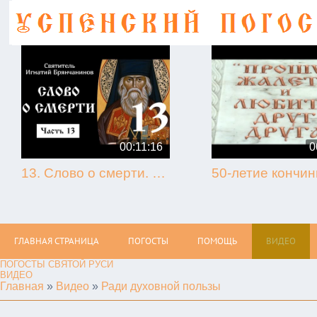
00:11:16
0
13. Слово о смерти. Игнатий Брянчанинов.
ГЛАВНАЯ СТРАНИЦА
ПОГОСТЫ
ПОМОЩЬ
ВИДЕО
ПОГОСТЫ СВЯТОЙ РУСИ
ВИДЕО
Главная
»
Видео
»
Ради духовной пользы