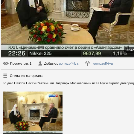
00:42
Просмотры
: 1
Добавил
:
gomozoff-ilya
gomozoff-ilya
Описание материала
:
Ко дню Святой Пасхи Святейший Патриарх Московский и всея Руси Кирилл дал про