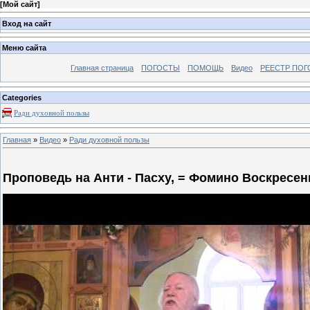
[
Мой сайт
]
Вход на сайт
Меню сайта
Главная страница
ПОГОСТЫ
ПОМОЩЬ
Видео
РЕЕСТР ПОГ
Categories
Ради духовной пользы
Главная
»
Видео
»
Ради духовной пользы
Проповедь на Анти - Пасху, = Фомино Воскресени