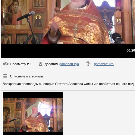
00:20
Просмотры
: 1
Добавил
:
gomozoff-ilya
gomozoff-ilya
Описание материала
:
Воскресная проповедь о неверии Святого Апостола Фомы и о свойствах нашего падш