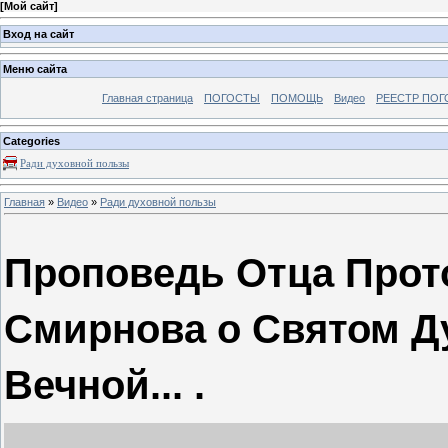
[
Мой сайт
]
Вход на сайт
Меню сайта
Главная страница
ПОГОСТЫ
ПОМОЩЬ
Видео
РЕЕСТР ПОГ
Categories
Ради духовной пользы
Главная
»
Видео
»
Ради духовной пользы
Проповедь Отца Прот
Смирнова о Святом Ду
Вечной... .