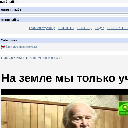
[
Мой сайт
]
Вход на сайт
Меню сайта
Главная страница
ПОГОСТЫ
ПОМОЩЬ
Видео
РЕЕСТР ПОГ
Categories
Ради духовной пользы
Главная
»
Видео
»
Ради духовной пользы
На земле мы только уч