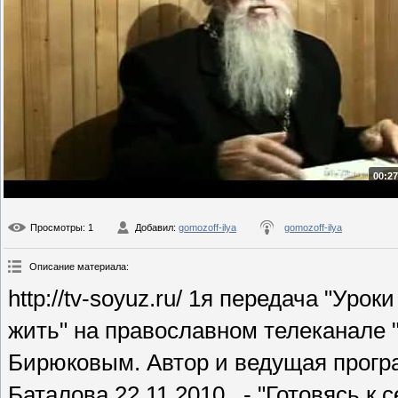
00:27
Просмотры
: 1
Добавил
:
gomozoff-ilya
gomozoff-ilya
Описание материала
:
http://tv-soyuz.ru/ 1я передача "Ур
жить" на православном телеканале
Бирюковым. Автор и ведущая прогр
Баталова.22.11.2010 , - "Готовясь 