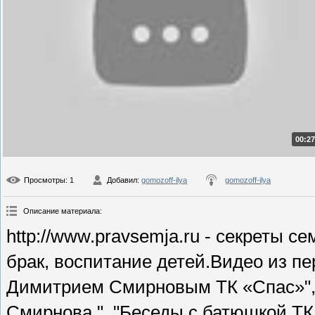
00:27
Просмотры
: 1
Добавил
:
gomozoff-ilya
gomozoff-ilya
Описание материала
:
http://www.pravsemja.ru - секреты 
брак, воспитание детей.Видео из пе
Димитрием Смирновым ТК «Спас»",
Смирнова.", "Беседы с батюшкой ТК