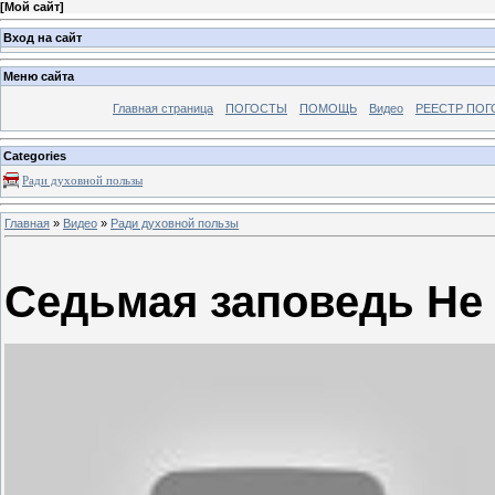
[
Мой сайт
]
Вход на сайт
Меню сайта
Главная страница
ПОГОСТЫ
ПОМОЩЬ
Видео
РЕЕСТР ПОГ
Categories
Ради духовной пользы
Главная
»
Видео
»
Ради духовной пользы
Седьмая заповедь Не