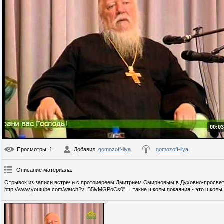
00:03
Просмотры
: 1
Добавил
:
gomozoff-ilya
gomozoff-ilya
Описание материала
:
Отрывок из записи встречи с протоиереем Дмитрием Смирновым в Духовно-просвет
http://www.youtube.com/watch?v=B5lvMGPoCs0".....такие школы покаяния - это школы