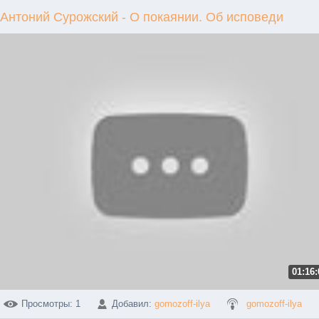
Антоний Сурожский - О покаянии. Об исповеди
01:16:
Просмотры
: 1
Добавил
:
gomozoff-ilya
gomozoff-ilya