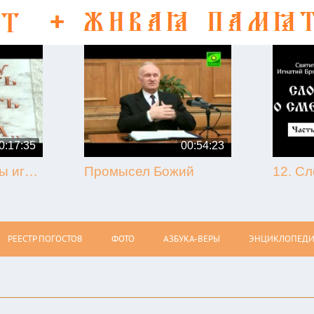
0:17:35
00:54:23
50-летие кончины игумена Никона (Воробьёва) (г. Гагарин, 2013.09.07)
Промысел Божий
РЕЕСТР ПОГОСТОВ
ФОТО
АЗБУКА-ВЕРЫ
ЭНЦИКЛОПЕДИ