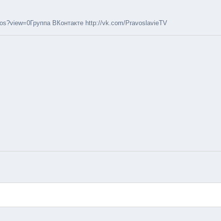
eos?view=0Группа ВКонтакте http://vk.com/PravoslavieTV