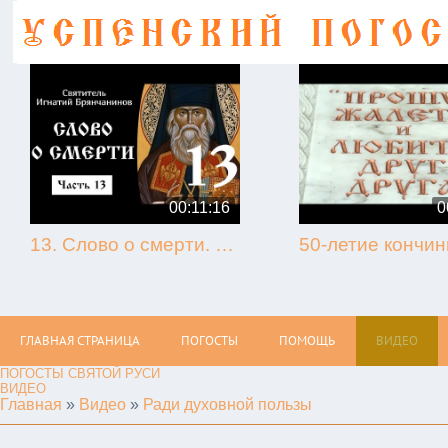
00:11:16
0
13. Слово о смерти. Игнатий Брянчанинов.
ГЛАВНАЯ СТРАНИЦА
ПОГОСТЫ
ПОМОЩЬ
ВИДЕО
ПОГОСТЫ СВЯТОЙ РУСИ
ВИДЕО
Главная
»
Видео
»
Ради духовной пользы