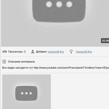
01:56
Просмотры
: 2
Добавил
:
gomozoff-ilya
gomozoff-ilya
Описание материала
:
Все видео находятся тут http://www.youtube.com/user/PravoslavieTV/videos?view=0Груп