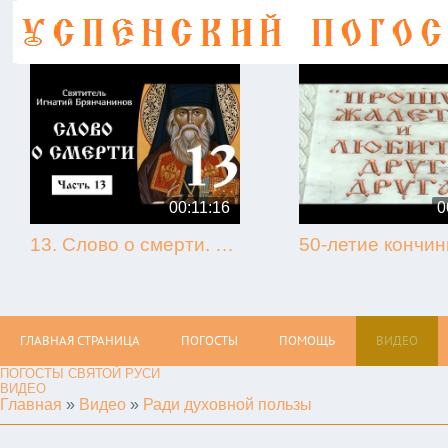
00:11:16
0
13. Слово о смерти. Игнатий Брянчанинов.
ГЛАВНАЯ СТРАНИЦА
ПОГОСТЫ
ПОМОЩЬ
ВИДЕО
ПОГОСТЫ СВЯТОЙ РУСИ
ВИДЕО
Главная
»
Видео
»
Ради духовной пользы