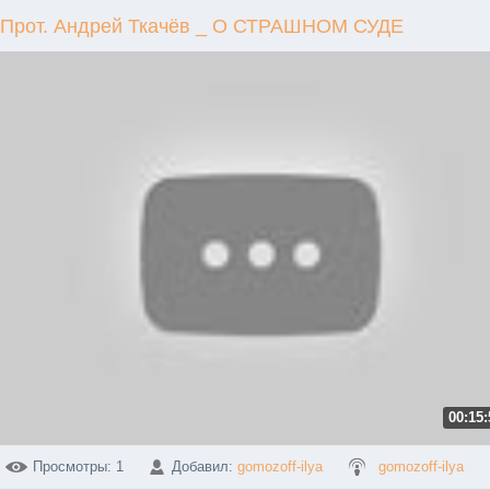
Прот. Андрей Ткачёв _ О СТРАШНОМ СУДЕ
00:15:
Просмотры
: 1
Добавил
:
gomozoff-ilya
gomozoff-ilya