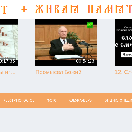
0:17:35
00:54:23
50-летие кончины игумена Никона (Воробьёва) (г. Гагарин, 2013.09.07)
Промысел Божий
РЕЕСТР ПОГОСТОВ
ФОТО
АЗБУКА-ВЕРЫ
ЭНЦИКЛОПЕДИ