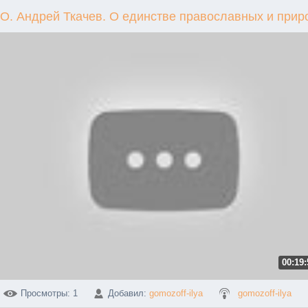
О. Андрей Ткачев. О единстве православных и прир
00:19:
Просмотры
: 1
Добавил
:
gomozoff-ilya
gomozoff-ilya