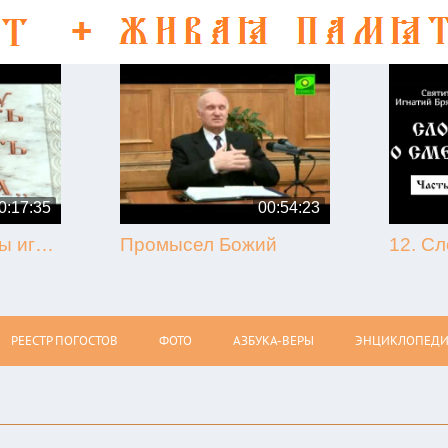
0:17:35
00:54:23
50-летие кончины игумена Никона (Воробьёва) (г. Гагарин, 2013.09.07)
Промысел Божий
РЕЕСТР ПОГОСТОВ
ФОТО
АЗБУКА-ВЕРЫ
ЭНЦИКЛОПЕДИ