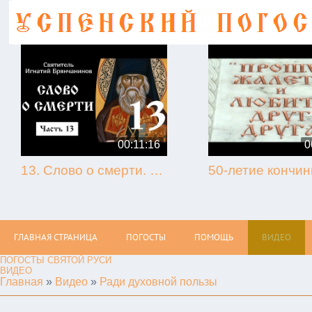
00:11:16
0
13. Слово о смерти. Игнатий Брянчанинов.
ГЛАВНАЯ СТРАНИЦА
ПОГОСТЫ
ПОМОЩЬ
ВИДЕО
ПОГОСТЫ СВЯТОЙ РУСИ
ВИДЕО
Главная
»
Видео
»
Ради духовной пользы