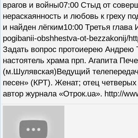
врагов и войны07:00 Стыд от совер
нераскаянность и любовь к греху п
и найден лёгким10:00 Третья глава 
pogibanii-obshhestva-ot-bezzakonij/ht
Задать вопрос протоиерею Андрею 
настоятель храма прп. Агапита Печер
(м.Шулявская)Ведущий телепередач
песен» (КРТ). Женат; отец четверых
автор журнала «Отрок.ua». http://ww