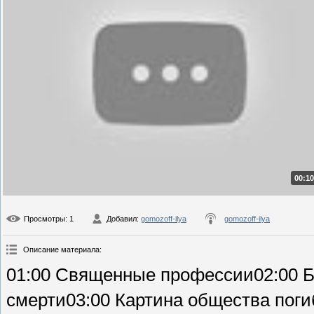
00:10
Просмотры
: 1
Добавил
:
gomozoff-ilya
gomozoff-ilya
Описание материала
:
01:00 Священные профессии02:00 Б
смерти03:00 Картина общества поги