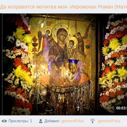
Да исправится молитва моя- Иеромонах Роман (Ма
00:03:
Просмотры
: 1
Добавил
:
gomozoff-ilya
gomozoff-ilya