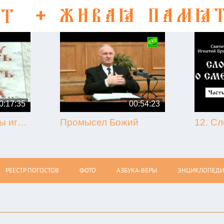
0:17:35
00:54:23
50-летие кончины игумена Никона (Воробьёва) (г. Гагарин, 2013.09.07)
Промысел Божий
РЕЕСТР ПОГОСТОВ
ФОТО
АЗБУКА-ВЕРЫ
ЭНЦИКЛОПЕДИ