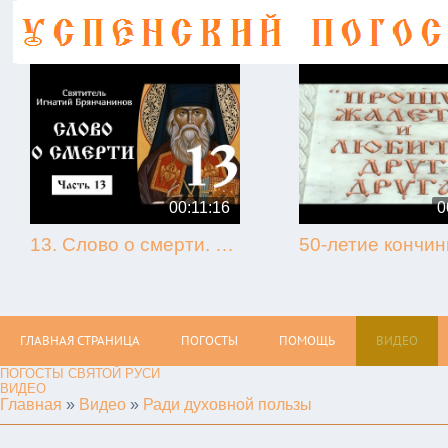
00:11:16
0
13. Слово о смерти. Игнатий Брянчанинов.
ГЛАВНАЯ СТРАНИЦА
ПОГОСТЫ
ПОМОЩЬ
ВИДЕО
ПОГОСТЫ СВЯТОЙ РУСИ
ВИДЕО
Главная
»
Видео
»
Ради духовной пользы