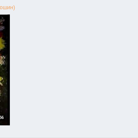
тюшин)
56