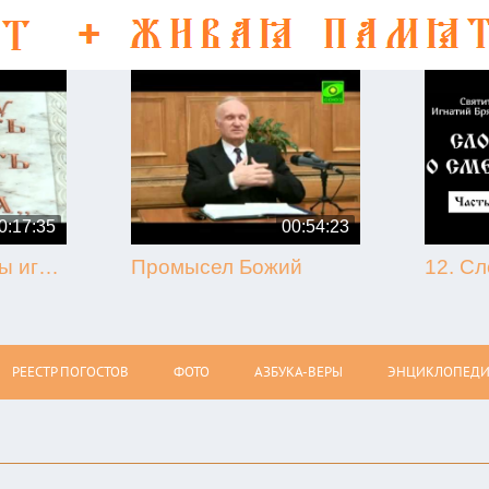
0:17:35
00:54:23
50-летие кончины игумена Никона (Воробьёва) (г. Гагарин, 2013.09.07)
Промысел Божий
РЕЕСТР ПОГОСТОВ
ФОТО
АЗБУКА-ВЕРЫ
ЭНЦИКЛОПЕДИ