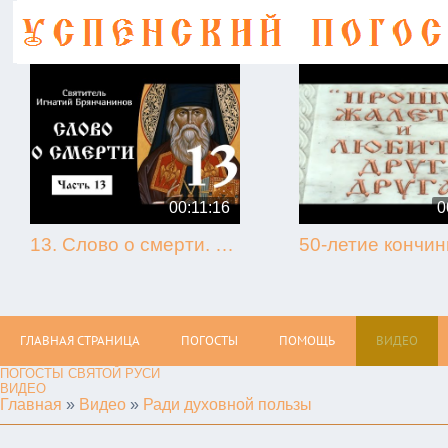
00:11:16
0
13. Слово о смерти. Игнатий Брянчанинов.
ГЛАВНАЯ СТРАНИЦА
ПОГОСТЫ
ПОМОЩЬ
ВИДЕО
ПОГОСТЫ СВЯТОЙ РУСИ
ВИДЕО
Главная
»
Видео
»
Ради духовной пользы