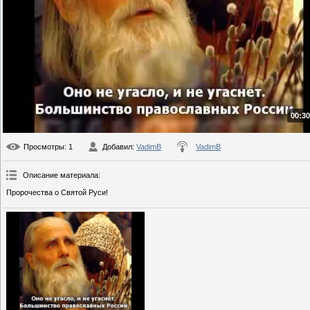
00:30
Просмотры
: 1
Добавил
:
VadimB
VadimB
Описание материала
:
Пророчества о Святой Руси!