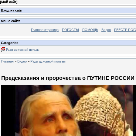
[
Мой сайт
]
Вход на сайт
Меню сайта
Главная страница
ПОГОСТЫ
ПОМОЩЬ
Видео
РЕЕСТР ПОГ
Categories
Ради духовной пользы
Главная
»
Видео
»
Ради духовной пользы
Предсказания и пророчества о ПУТИНЕ РОССИИ 