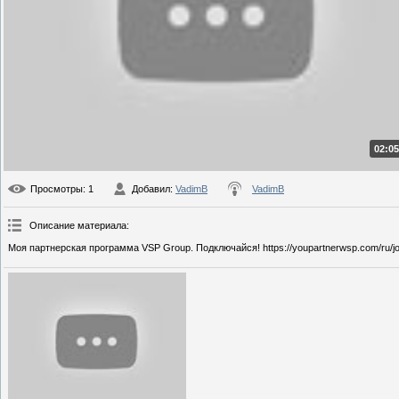
02:05
Просмотры
: 1
Добавил
:
VadimB
VadimB
Описание материала
:
Моя партнерская программа VSP Group. Подключайся! https://youpartnerwsp.com/ru/j