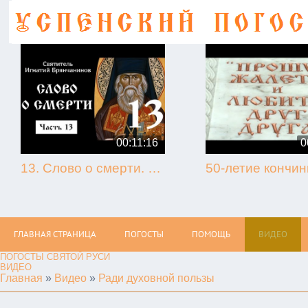
00:11:16
0
13. Слово о смерти. Игнатий Брянчанинов.
ГЛАВНАЯ СТРАНИЦА
ПОГОСТЫ
ПОМОЩЬ
ВИДЕО
ПОГОСТЫ СВЯТОЙ РУСИ
ВИДЕО
Главная
»
Видео
»
Ради духовной пользы