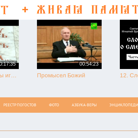
0:17:35
00:54:23
50-летие кончины игумена Никона (Воробьёва) (г. Гагарин, 2013.09.07)
Промысел Божий
РЕЕСТР ПОГОСТОВ
ФОТО
АЗБУКА-ВЕРЫ
ЭНЦИКЛОПЕДИ