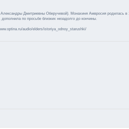
лександры Дмитриевны Оберучевой). Монахиня Амвросия родилась в 187
, дополнила по просьбе близких незадолго до кончины.
.optina.ru/audio/elders/istoriya_odnoy_starushki/