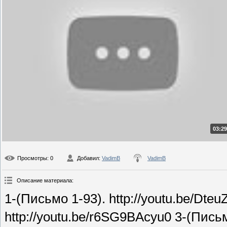
03:29
Просмотры
: 0
Добавил
:
VadimB
VadimB
Описание материала
:
1-(Письмо 1-93). http://youtu.be/Dt
http://youtu.be/r6SG9BAcyu0 3-(Письм