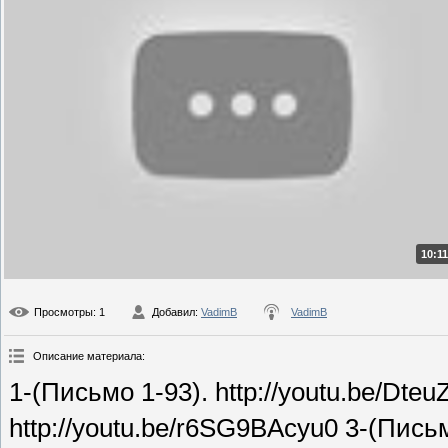
10:11
Просмотры
: 1
Добавил
:
VadimB
VadimB
Описание материала
:
1-(Письмо 1-93). http://youtu.be/Dt
http://youtu.be/r6SG9BAcyu0 3-(Письм