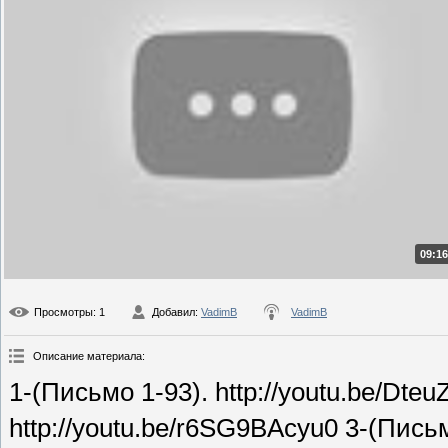
09:16
Просмотры
: 1
Добавил
:
VadimB
VadimB
Описание материала
:
1-(Письмо 1-93). http://youtu.be/Dt
http://youtu.be/r6SG9BAcyu0 3-(Письм