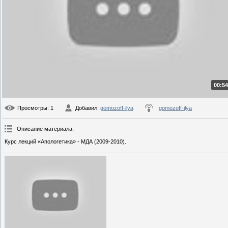
00:54
Просмотры
: 1
Добавил
:
gomozoff-ilya
gomozoff-ilya
Описание материала
:
Курс лекций «Апологетика» - МДА (2009-2010).