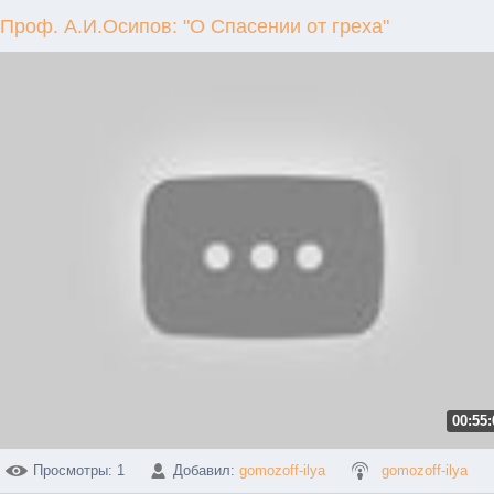
Проф. А.И.Осипов: "О Спасении от греха"
00:55:
Просмотры
: 1
Добавил
:
gomozoff-ilya
gomozoff-ilya