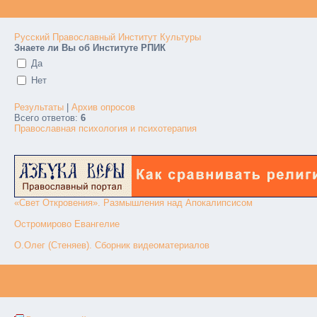
Русский Православный Институт Культуры
Знаете ли Вы об Институте РПИК
Да
Нет
Результаты
|
Архив опросов
Всего ответов:
6
Православная психология и психотерапия
«Свет Откровения». Размышления над Апокалипсисом
Остромирово Евангелие
О.Олег (Стеняев). Сборник видеоматериалов