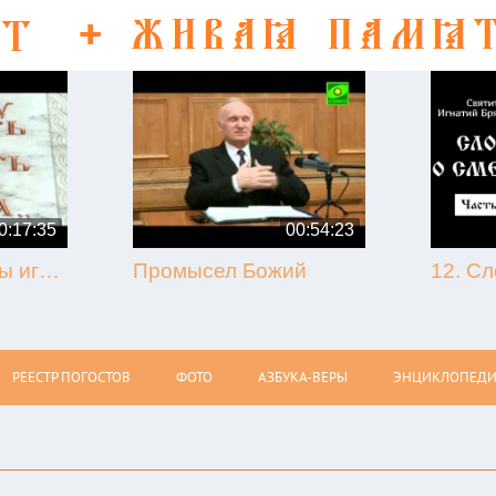
0:17:35
00:54:23
50-летие кончины игумена Никона (Воробьёва) (г. Гагарин, 2013.09.07)
Промысел Божий
РЕЕСТР ПОГОСТОВ
ФОТО
АЗБУКА-ВЕРЫ
ЭНЦИКЛОПЕДИ