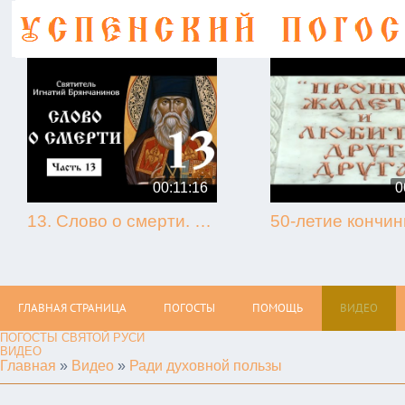
00:11:16
0
13. Слово о смерти. Игнатий Брянчанинов.
ГЛАВНАЯ СТРАНИЦА
ПОГОСТЫ
ПОМОЩЬ
ВИДЕО
ПОГОСТЫ СВЯТОЙ РУСИ
ВИДЕО
Главная
»
Видео
»
Ради духовной пользы